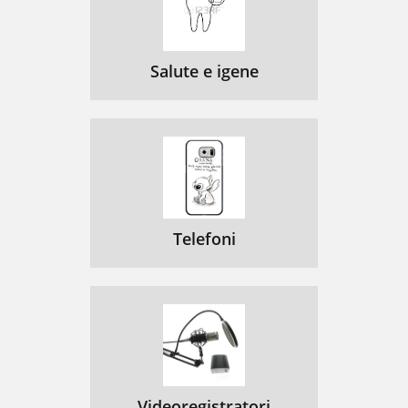
Salute e igene
Telefoni
Videoregistratori