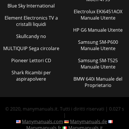
Blue Sky International
Electrolux EKI6451AOX
Element Electronics TV a
Manuale Utente
cristalli liquidi
HP G6 Manuale Utente
Skullcandy no
Samsung SM-P600
MULTIQUIP Sega circolare
Manuale Utente
Pioneer Lettori CD
Samsung SM-T525
Manuale Utente
Shark Ricambi per
aspirapolvere
BMW 640i Manuale del
Proprietario
© 2020, manymanuals.it. Tutti i diritti riservati | 0.027 s
|
Manymanuals.com
Manymanuals.de
Manymanuals.fr
Manymanuals.it