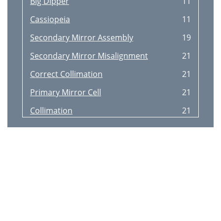
Big Dipper
11
Cassiopeia
11
Secondary Mirror Assembly
19
Secondary Mirror Misalignment
21
Correct Collimation
21
Primary Mirror Cell
21
Collimation
21
Primary Mirror Misalignment
21
©2014 MEADE INSTRUMENTS CORP
25
626-3233
28