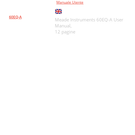
Manuale Utente
60EQ-A
Meade Instruments 60EQ-A User
Manual,
12 pagine