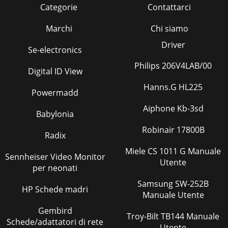
Categorie
Contattarci
Marchi
Chi siamo
Driver
Se-electronics
Philips 206V4LAB/00
Digital ID View
Hanns.G HL225
Powermadd
Aiphone Kb-3sd
Babylonia
Robinair 17800B
Radix
Miele CS 1011 G Manuale
Sennheiser Video Monitor
Utente
per neonati
Samsung SW-252B
HP Schede madri
Manuale Utente
Gembird
Troy-Bilt TB144 Manuale
Schede/adattatori di rete
Utente