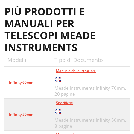
PIÙ PRODOTTI E
MANUALI PER
TELESCOPI MEADE
INSTRUMENTS
Modelli
Tipo di Documento
Manuale delle Istruzioni
Infinity 60mm
Meade Instruments Infinity 70mm,
20 pagine
Specifiche
Infinity 50mm
Meade Instruments Infinity 50mm,
8 pagine